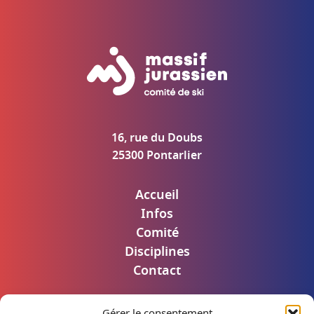
16, rue du Doubs
25300 Pontarlier
Accueil
Infos
Comité
Disciplines
Contact
Gérer le consentement
Mentions légales