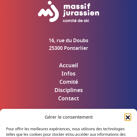
16, rue du Doubs
25300 Pontarlier
Accueil
Infos
Comité
Disciplines
Contact
Gérer le consentement
Mentions légales
Politique de confidentialité
Pour offrir les meilleures expériences, nous utilisons des technologies
Accès utilisateur
telles que les cookies pour stocker et/ou accéder aux informations des