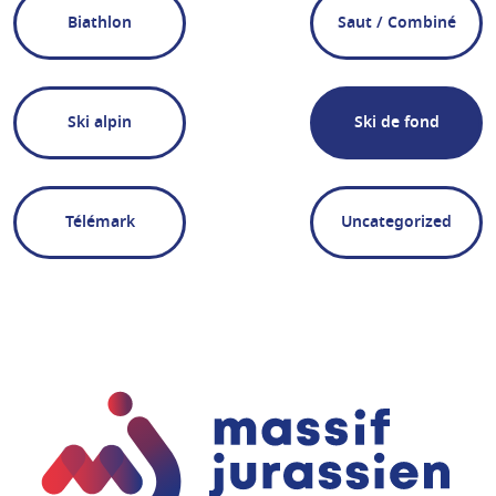
Biathlon
Saut / Combiné
Ski alpin
Ski de fond
Télémark
Uncategorized