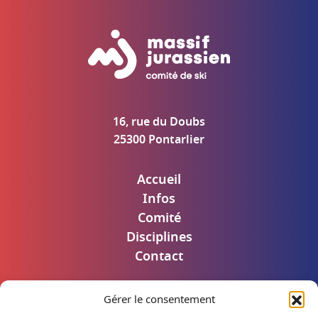
16, rue du Doubs
25300 Pontarlier
Accueil
Infos
Comité
Disciplines
Contact
Gérer le consentement
Mentions légales
Politique de confidentialité