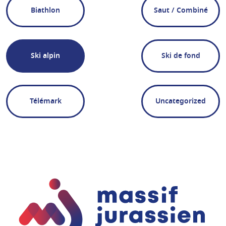
Biathlon
Saut / Combiné
Ski alpin
Ski de fond
Télémark
Uncategorized