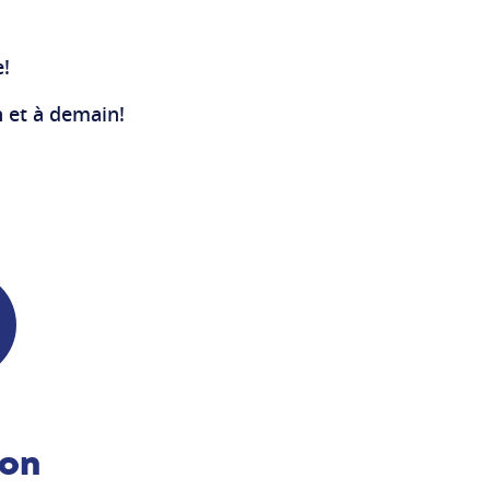
e!
n et à demain!
lon