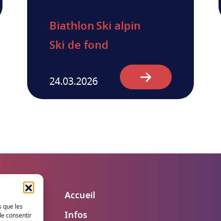
Biathlon
Ski alpin
Ski de fond
24.03.2026
Accueil
s que les
de consentir
Infos